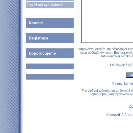
Rozšířené vyhledávání
Kontakt
Registrace
Odpovězte, prosím, na následující kont
nebo počítačový robot. Bez správné
Doporučujeme
Tato kontrolní otázka
Má člověk čtyři
V rámci komen
Pro vložení tučného textu, hyperlin
[b]tučné[/b], [url]http://www
Zo
Zobrazit článe