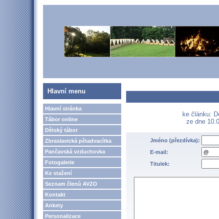
Hlavní menu
Hlavní stránka
ke článku: D
Tábor online
ze dne 10.0
Dětský tábor
Jméno (přezdívka):
Zbraslavická pětadvacítka
Pančavská vzduchovka
E-mail:
Fotogalerie
Titulek:
Ke stažení
Seznam členů AVZO
Kontakt
Ankety
Personalizace