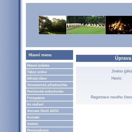
Hlavní menu
Úprava
Hlavní stránka
Jméno (přez
Tábor online
Heslo:
Dětský tábor
Zbraslavická pětadvacítka
Pančavská vzduchovka
Registrace nového čten
Fotogalerie
Ke stažení
Seznam členů AVZO
Kontakt
Ankety
Personalizace