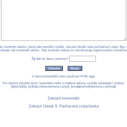
cí kontrolní otázku, která nám pomůže rozlišit, zda jste člověk nebo počítačový robot. Bez
nebude váš komentář uložen. Tato kontrolní otázka se nezobrazuje registrovaným čtenářům
Žijí lidé na Slunci (ano/ne)?
V rámci komentářů nelze používat HTML tagy.
Pro vložení tučného textu, hyperlinku nebo e-mailové adresy využijte následující značky:
[b]tučné[/b], [url]http://www.domeny.cz[/url], [email]jmeno@domena.cz[/email]
Zobrazit komentáře
Zobrazit článek 9. Pančavská vzduchovka