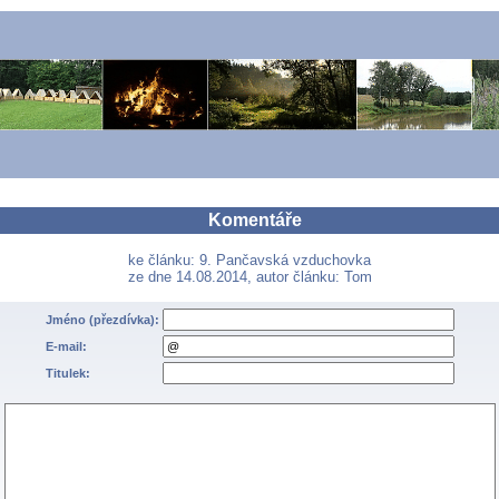
Komentáře
ke článku: 9. Pančavská vzduchovka
ze dne 14.08.2014, autor článku: Tom
Jméno (přezdívka):
E-mail:
Titulek: