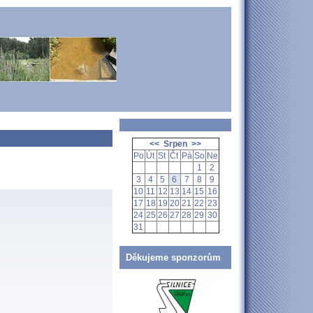
<<
Srpen
>>
Po
Út
St
Čt
Pá
So
Ne
1
2
3
4
5
6
7
8
9
10
11
12
13
14
15
16
17
18
19
20
21
22
23
24
25
26
27
28
29
30
31
Děkujeme sponzorům