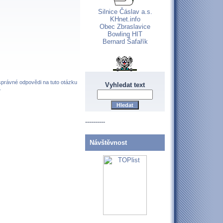
Silnice Čáslav a.s.
KHnet.info
Obec Zbraslavice
Bowling HIT
Bernard Šafařík
 správné odpovědi na tuto otázku
Vyhledat text
.
----------
Návštěvnost