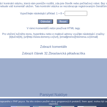
cí kontrolní otázku, která nám pomůže rozlišit, zda jste člověk nebo počítačový robot. Bez
nebude váš komentář uložen. Tato kontrolní otázka se nezobrazuje registrovaným čtenářům
Vypočítejte následující příklad: 1 + 8 =
V rámci komentářů nelze používat HTML tagy.
Pro vložení tučného textu, hyperlinku nebo e-mailové adresy využijte následující značky:
[b]tučné[/b], [url]http://www.domeny.cz[/url], [email]jmeno@domena.cz[/email]
Zobrazit komentáře
Zobrazit článek 32.Zbraslavická pětadvacítka
Parsiyel Nakliye
napsaného v PHP jazyce. Na této stránce použité názvy programových produktů, firem apod. mohou být 
vlastníků.