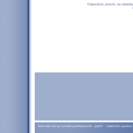
Odpovězte, prosím, na následují
Tento web site byl vytvořen prostřednictvím
phpRS
- redakčního systému 