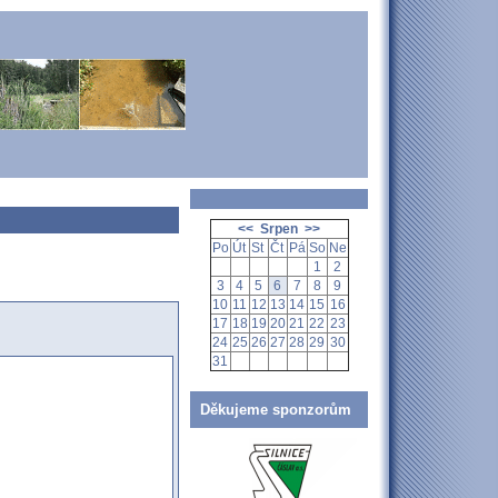
<<
Srpen
>>
Po
Út
St
Čt
Pá
So
Ne
1
2
3
4
5
6
7
8
9
10
11
12
13
14
15
16
17
18
19
20
21
22
23
24
25
26
27
28
29
30
31
Děkujeme sponzorům