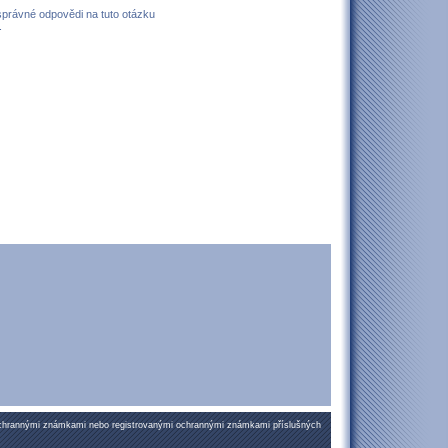
 správné odpovědi na tuto otázku
.
ochrannými známkami nebo registrovanými ochrannými známkami příslušných