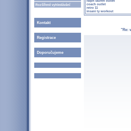
ralph lauren outlet
coach outlet
Rozšířené vyhledávání
retro 11
insani ty workout
Kontakt
"Re: 
Registrace
Doporučujeme