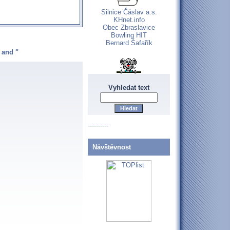
Silnice Čáslav a.s.
KHnet.info
Obec Zbraslavice
Bowling HIT
Bernard Šafařík
 and "
Vyhledat text
----------
Návštěvnost