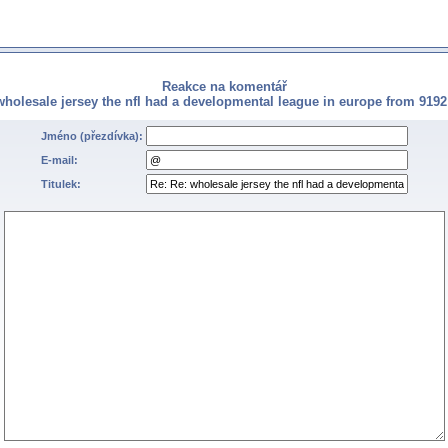
Reakce na komentář
wholesale jersey the nfl had a developmental league in europe from 9192
Jméno (přezdívka):
E-mail:
Titulek: