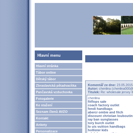
Hlavní menu
Hlavní stránka
Tábor online
Dětský tábor
Komentář ze dne:
23.05.2015
Zbraslavická pětadvacítka
Autor:
chenlina (chenlina000@
Pančavská vzduchovka
Titulek:
Re: wholesale jersey t
chenlina
Fotogalerie
fitflops sale
Ke stažení
coach factory outlet
fendi handbags
Seznam členů AVZO
abercr ombie and fitch
discount christian louboutin
Kontakt
ray ban sunglasses
tory burch outlet
Ankety
lo uis vuitton handbags
hollister kids
Personalizace