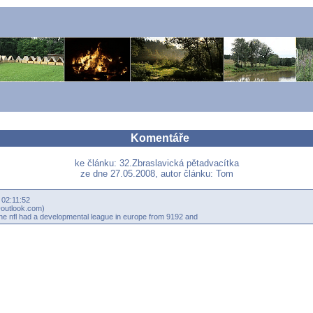
Komentáře
ke článku: 32.Zbraslavická pětadvacítka
ze dne 27.05.2008, autor článku: Tom
 02:11:52
outlook.com)
he nfl had a developmental league in europe from 9192 and