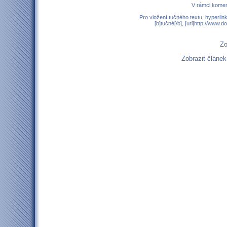
V rámci komen
Pro vložení tučného textu, hyperlin
[b]tučné[/b], [url]http://www
Zo
Zobrazit článe