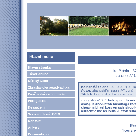
Hlavní menu
Hlavní stránka
ke článku: 3
Tábor online
ze dne 27.0
Dětský tábor
Komentář ze dne:
09.10.2014 03:40
Zbraslavická pětadvacítka
Autor:
zhangshifan (ssss@7.com)
Pančavská vzduchovka
Titulek:
louis vuitton business card
zhangshifan10.09
kate spade licor
Fotogalerie
cheap louis vuitton handbags
kat
Ke stažení
cheap michael kors on sale
shop l
authentic
me ns louis vuitton sun
Seznam členů AVZO
Kontakt
Re
Ankety
"louis 
Personalizace