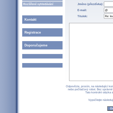
Rozšířené vyhledávání
Jméno (přezdívka):
E-mail:
Titulek:
Kontakt
Registrace
Doporučujeme
Odpovězte, prosím, na následující kont
nebo počítačový robot. Bez správné
Tato kontrolní otázka
Vypočítejte následují