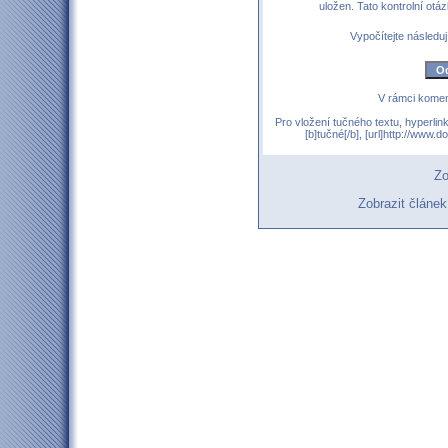
uložen. Tato kontrolní ot
Vypočítejte následují
V rámci komen
Pro vložení tučného textu, hyperlin
[b]tučné[/b], [url]http://www
Zo
Zobrazit článe