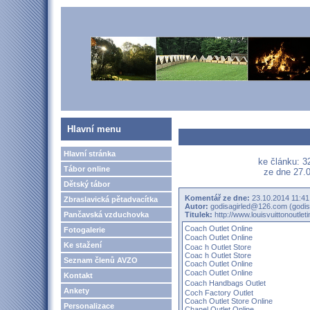
Hlavní menu
Hlavní stránka
ke článku: 3
Tábor online
ze dne 27.0
Dětský tábor
Komentář ze dne:
23.10.2014 11:41
Zbraslavická pětadvacítka
Autor:
godisagirled@126.com (godi
Pančavská vzduchovka
Titulek:
http://www.louisvuittonoutlet
Coach Outlet Online
Fotogalerie
Coach Outlet Online
Ke stažení
Coac h Outlet Store
Coac h Outlet Store
Seznam členů AVZO
Coach Outlet Online
Coach Outlet Online
Kontakt
Coach Handbags Outlet
Ankety
Coch Factory Outlet
Coach Outlet Store Online
Personalizace
Chanel Outlet Online