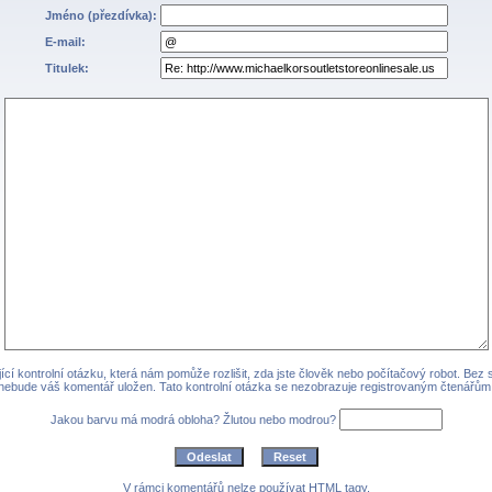
Jméno (přezdívka):
E-mail:
Titulek:
cí kontrolní otázku, která nám pomůže rozlišit, zda jste člověk nebo počítačový robot. Bez
nebude váš komentář uložen. Tato kontrolní otázka se nezobrazuje registrovaným čtenářům
Jakou barvu má modrá obloha? Žlutou nebo modrou?
V rámci komentářů nelze používat HTML tagy.