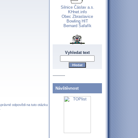
Silnice Čáslav a.s.
KHnet.info
Obec Zbraslavice
Bowling HIT
Bernard Šafařík
Vyhledat text
----------
Návštěvnost
 správné odpovědi na tuto otázku
.