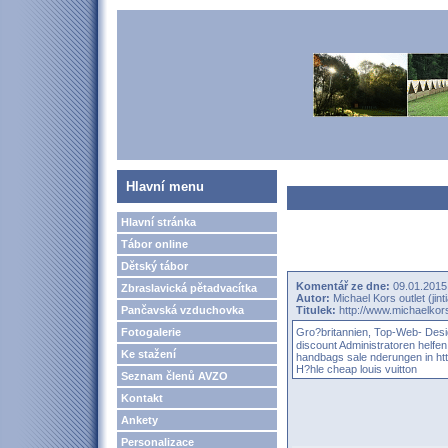
Hlavní menu
Hlavní stránka
Tábor online
Dětský tábor
Komentář ze dne:
09.01.2015
Zbraslavická pětadvacítka
Autor:
Michael Kors outlet (ji
Pančavská vzduchovka
Titulek:
http://www.michaelkors
Fotogalerie
Gro?britannien, Top-Web- Desi
discount
Administratoren helfe
Ke stažení
handbags sale
nderungen in
ht
H?hle
cheap louis vuitton
Seznam členů AVZO
Kontakt
Ankety
Personalizace