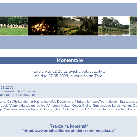
Komentáře
ke článku: 32.Zbraslavická pětadvacítka
ze dne 27.05.2008, autor článku: Tom
 09:22:30
ntianshixindea@163.com)
outletstoreonlinesale.us
gner Gro?britannien, g��nstige Web Design gro ? britannien usw.Technologie - Standards
n
Louis Vuitton Handbags outlet
eV ,
Louis Vuitton Outlet Online
?hm positive
Lo uis Vuitton Ou
tp: //www.louisvuitton-bags-2015.com
ihrer Schulsysteme
LV Purses
Machen .
michael kors o
Reakce na komentář
"http://www.michaelkorsoutletstoreonlinesale.us"