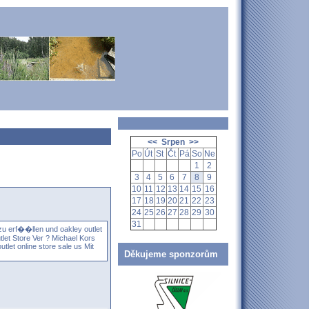
<<
Srpen
>>
Po
Út
St
Čt
Pá
So
Ne
1
2
3
4
5
6
7
8
9
10
11
12
13
14
15
16
17
18
19
20
21
22
23
24
25
26
27
28
29
30
31
 zu erf��llen und
oakley outlet
tlet Store
Ver ?
Michael Kors
utlet online store sale us
Mit
Děkujeme sponzorům