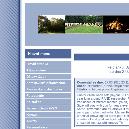
Hlavní menu
Hlavní stránka
ke článku: 3
Tábor online
ze dne 27.0
Dětský tábor
Komentář ze dne:
17.03.2015 23:11
Zbraslavická pětadvacítka
Autor:
Hunterhor (r2cz0x6x@b.chea
Pančavská vzduchovka
Titulek:
rt to overpower.Captained c
Hunter
china wholesale paypal
Sri Lan
Fotogalerie
year long around.RAND researcher Pau
Ke stažení
transience of internet memes, youth, g
Style will stay with you for years eve
Seznam členů AVZO
Korea.
how much are nfl jerseys
"I th
participant, who tried within Manuel P
Kontakt
practical knowledge to participate in th
number of end goal, and get definitely
Ankety
cheap minnesota wild jerseys
Th
Personalizace