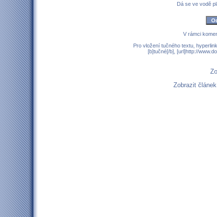
Dá se ve vodě p
V rámci komen
Pro vložení tučného textu, hyperlin
[b]tučné[/b], [url]http://www
Zo
Zobrazit článe