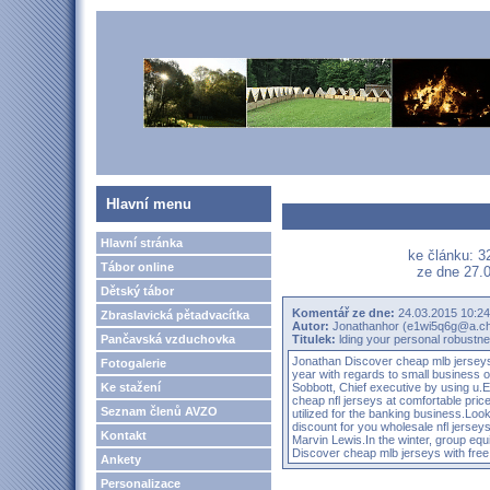
Hlavní menu
Hlavní stránka
ke článku: 3
Tábor online
ze dne 27.0
Dětský tábor
Komentář ze dne:
24.03.2015 10:24
Zbraslavická pětadvacítka
Autor:
Jonathanhor (e1wi5q6g@a.ch
Pančavská vzduchovka
Titulek:
lding your personal robustne
Jonathan
Discover cheap mlb jerseys
Fotogalerie
year with regards to small business 
Ke stažení
Sobbott, Chief executive by using u
cheap nfl jerseys at comfortable pric
Seznam členů AVZO
utilized for the banking business.Loo
discount for you wholesale nfl jerseys
Kontakt
Marvin Lewis.In the winter, group eq
Discover cheap mlb jerseys with free
Ankety
Personalizace