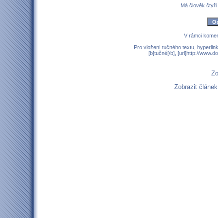
Má člověk čtyři
V rámci komen
Pro vložení tučného textu, hyperlin
[b]tučné[/b], [url]http://www
Zo
Zobrazit článe