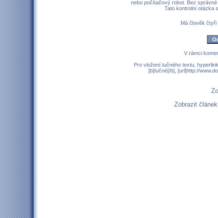
nebo počítačový robot. Bez správné
Tato kontrolní otázka
Má člověk čtyři
V rámci komen
Pro vložení tučného textu, hyperlin
[b]tučné[/b], [url]http://www
Zo
Zobrazit článe