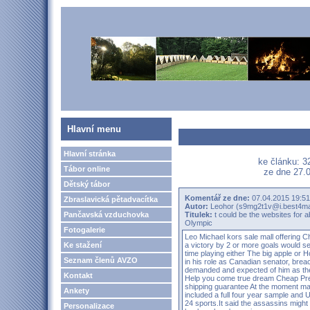
Hlavní menu
Hlavní stránka
ke článku: 3
Tábor online
ze dne 27.0
Dětský tábor
Komentář ze dne:
07.04.2015 19:51
Zbraslavická pětadvacítka
Autor:
Leohor (s9mg2t1v@i.best4ma
Pančavská vzduchovka
Titulek:
t could be the websites for
Olympic
Fotogalerie
Leo
Michael kors sale mall offering 
Ke stažení
a victory by 2 or more goals would 
time playing either The big apple or H
Seznam členů AVZO
in his role as Canadian senator, brea
demanded and expected of him as the p
Kontakt
Help you come true dream Cheap Pred
shipping guarantee
At the moment mark
Ankety
included a full four year sample and U
24 sports.It said the assassins might
Personalizace