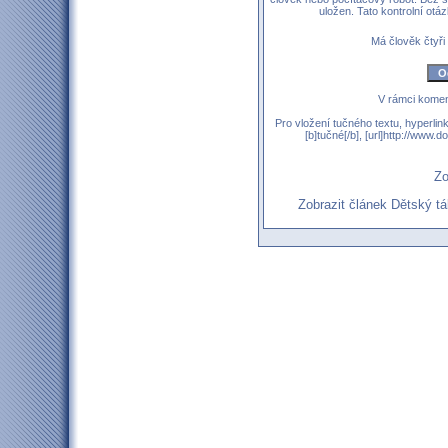
uložen. Tato kontrolní ot
Má člověk čtyři
V rámci komen
Pro vložení tučného textu, hyperlin
[b]tučné[/b], [url]http://www
Zo
Zobrazit článek Dětský 