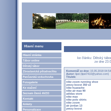
Hlavní menu
Hlavní stránka
ke článku: Dětský táb
Tábor online
ze dne 23.0
Dětský tábor
Komentář ze dne:
15.05.2018 04:54
Zbraslavická pětadvacítka
Autor:
lipei (lipei7410@yahoo.com)
Pančavská vzduchovka
Titulek:
nike zoom running shoe
Fotogalerie
yeezy boost 350 v2
Ke stažení
nike huarache
nike air max 90
Seznam členů AVZO
adidas store
nike max
Kontakt
nike polo shirts
nike zoom
Ankety
air jordan 13
yeezy boost
Personalizace