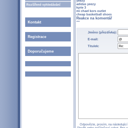
yeezy
adidas yeezy
Rozšířené vyhledávání
kyrie 3
mi chael kors outlet
cheap basketball shoes
Reakce na komentář
Kontakt
""
Jméno (přezdívka):
Registrace
E-mail:
Titulek:
Doporučujeme
Odpovězte, prosím, na následující 
člověk nebo počítačový robot. Bez 