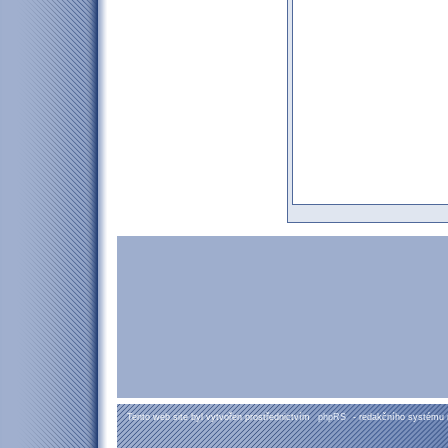
Tento web site byl vytvořen prostřednictvím
phpRS
- redakčního systému 