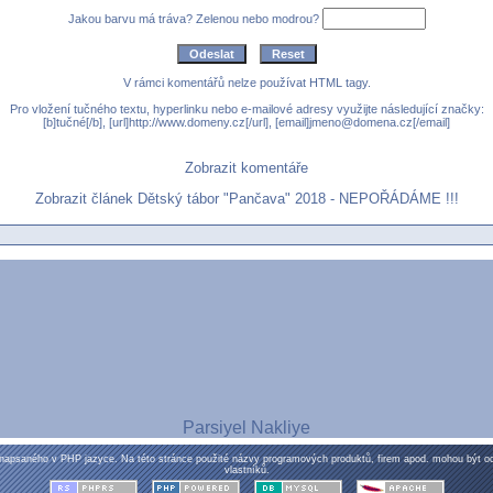
Jakou barvu má tráva? Zelenou nebo modrou?
V rámci komentářů nelze používat HTML tagy.
Pro vložení tučného textu, hyperlinku nebo e-mailové adresy využijte následující značky:
[b]tučné[/b], [url]http://www.domeny.cz[/url], [email]jmeno@domena.cz[/email]
Zobrazit komentáře
Zobrazit článek Dětský tábor "Pančava" 2018 - NEPOŘÁDÁME !!!
Parsiyel Nakliye
napsaného v PHP jazyce. Na této stránce použité názvy programových produktů, firem apod. mohou být 
vlastníků.