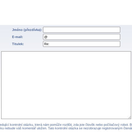
Jméno (přezdívka):
E-mail:
Titulek:
dující kontrolní otázku, která nám pomůže rozlišit, zda jste člověk nebo počítačový robot. 
zku nebude váš komentář uložen. Tato kontrolní otázka se nezobrazuje registrovaným čtená