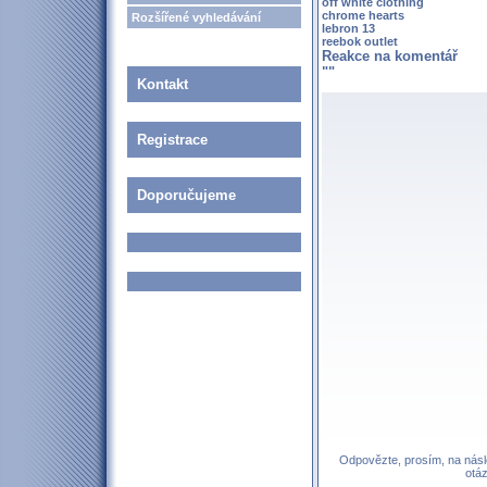
off white clothing
chrome hearts
Rozšířené vyhledávání
lebron 13
reebok outlet
Reakce na komentář
""
Kontakt
Registrace
Doporučujeme
Odpovězte, prosím, na násle
otá