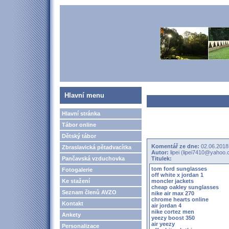
Hlavní menu
Hlavní stránka
Tábor online
Dětský tábor
Komentář ze dne:
02.06.2018
Zbraslavická pětadvacítka
Autor:
lipei (lipei7410@yahoo
Pančavská vzduchovka
Titulek:
tom ford sunglasses
Fotogalerie
off white x jordan 1
Ke stažení
moncler jackets
cheap oakley sunglasses
Seznam členů AVZO
nike air max 270
chrome hearts online
Kontakt
air jordan 4
nike cortez men
Ankety
yeezy boost 350
air yeezy
Personalizace