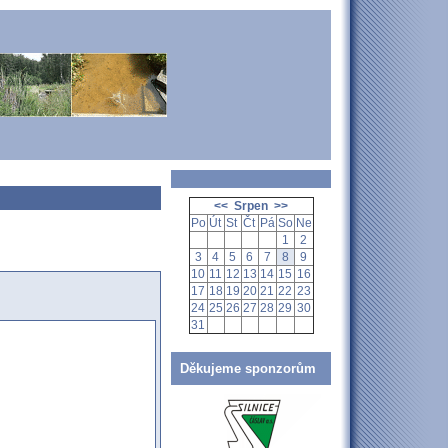
<<
Srpen
>>
Po
Út
St
Čt
Pá
So
Ne
1
2
3
4
5
6
7
8
9
10
11
12
13
14
15
16
17
18
19
20
21
22
23
24
25
26
27
28
29
30
31
Děkujeme sponzorům