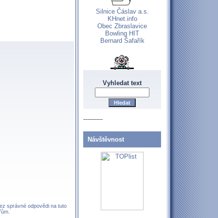
Silnice Čáslav a.s.
KHnet.info
Obec Zbraslavice
Bowling HIT
Bernard Šafařík
Vyhledat text
----------
Návštěvnost
Bez správné odpovědi na tuto
řům.