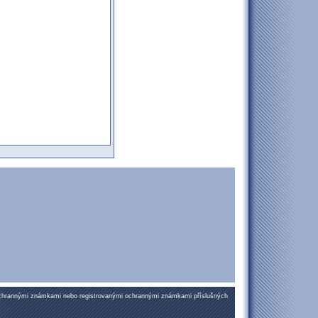
ochrannými známkami nebo registrovanými ochrannými známkami příslušných