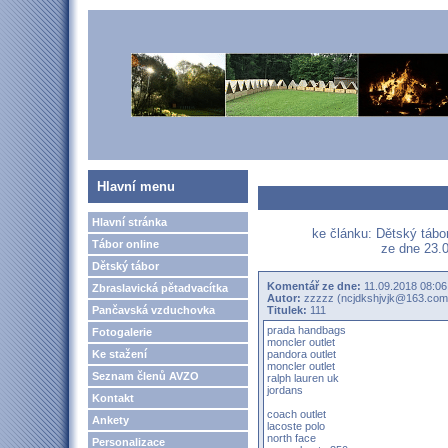
Hlavní menu
Hlavní stránka
ke článku: Dětský táb
Tábor online
ze dne 23.0
Dětský tábor
Komentář ze dne:
11.09.2018 08:06
Zbraslavická pětadvacítka
Autor:
zzzzz (ncjdkshjvjk@163.com
Pančavská vzduchovka
Titulek:
111
prada handbags
Fotogalerie
moncler outlet
Ke stažení
pandora outlet
moncler outlet
Seznam členů AVZO
ralph lauren uk
jordans
Kontakt
coach outlet
Ankety
lacoste polo
north face
Personalizace