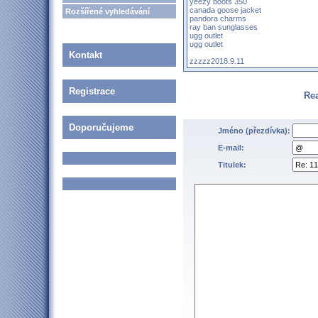
yeezy boots 350
canada goose jacket
Rozšířené vyhledávání
pandora charms
ray ban sunglasses
ugg outlet
ugg outlet
Kontakt
zzzzz2018.9.11
Registrace
Re
Doporučujeme
Jméno (přezdívka):
E-mail:
Titulek: