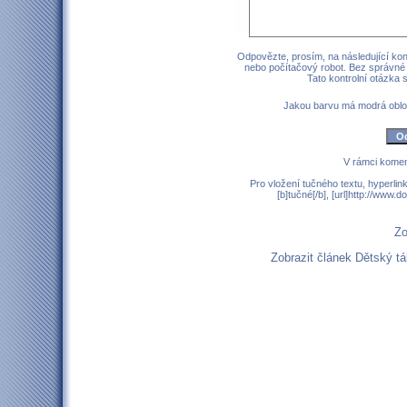
Odpovězte, prosím, na následující kont
nebo počítačový robot. Bez správné
Tato kontrolní otázka
Jakou barvu má modrá obl
V rámci komen
Pro vložení tučného textu, hyperlin
[b]tučné[/b], [url]http://www
Zo
Zobrazit článek Dětský 