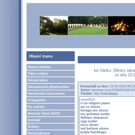
Hlavní menu
Hlavní stránka
ke článku: Dětský táb
Tábor online
ze dne 23.0
Dětský tábor
Komentář ze dne:
19.09.2018 08:24
Zbraslavická pětadvacítka
Autor:
wwwww (yezi20160620@163
Pančavská vzduchovka
Titulek:
http://baduttpppp
www0919
Fotogalerie
tr ue religion jeans
Ke stažení
asi cs shoes
ferraga mo shoes
Seznam členů AVZO
lon gchamp outlet
fitflops clearance
Kontakt
ugg outlet
ecco shoes
Ankety
red bottom shoes
prada handbags
Personalizace