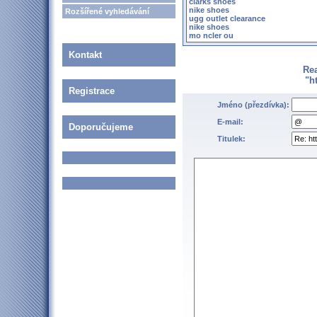
clarks shoes
nike shoes
Rozšířené vyhledávání
ugg outlet clearance
nike shoes
mo ncler ou
Kontakt
Re
"h
Registrace
Jméno (přezdívka):
E-mail:
Doporučujeme
Titulek: