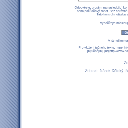
Odpovězte, prosím, na následující kont
nebo počítačový robot. Bez správné
Tato kontrolní otázka
Vypočítejte následují
V rámci komen
Pro vložení tučného textu, hyperlin
[b]tučné[/b], [url]http://www
Zo
Zobrazit článek Dětský 