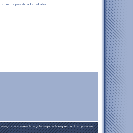
 správné odpovědi na tuto otázku
.
ochrannými známkami nebo registrovanými ochrannými známkami příslušných