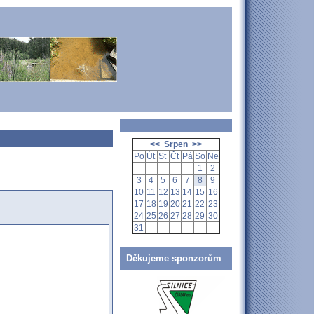
<<
Srpen
>>
Po
Út
St
Čt
Pá
So
Ne
1
2
3
4
5
6
7
8
9
10
11
12
13
14
15
16
17
18
19
20
21
22
23
24
25
26
27
28
29
30
31
Děkujeme sponzorům