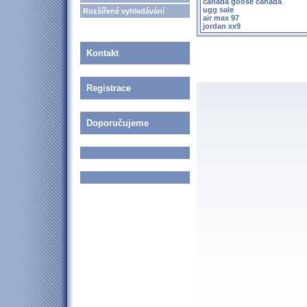
canada goose canada
ugg sale
Rozšířené vyhledávání
air max 97
jordan xx9
Kontakt
Registrace
Doporučujeme