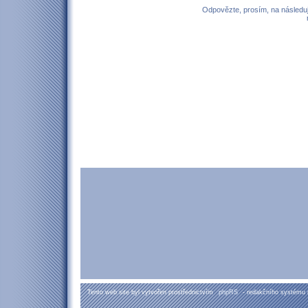
Odpovězte, prosím, na následují
Tento web site byl vytvořen prostřednictvím
phpRS
- redakčního systému 