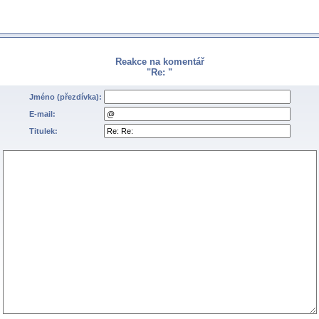
Reakce na komentář
"Re: "
Jméno (přezdívka):
E-mail:
Titulek: