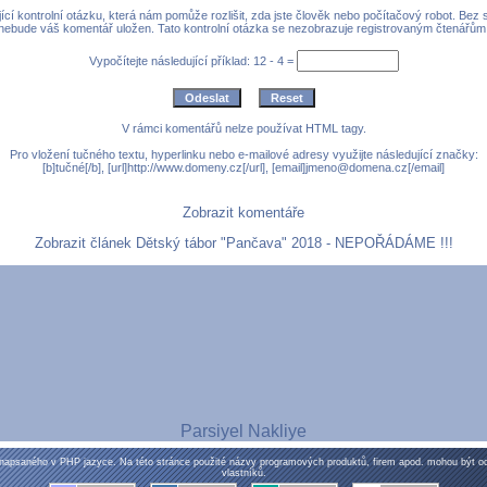
cí kontrolní otázku, která nám pomůže rozlišit, zda jste člověk nebo počítačový robot. Bez
nebude váš komentář uložen. Tato kontrolní otázka se nezobrazuje registrovaným čtenářům
Vypočítejte následující příklad: 12 - 4 =
V rámci komentářů nelze používat HTML tagy.
Pro vložení tučného textu, hyperlinku nebo e-mailové adresy využijte následující značky:
[b]tučné[/b], [url]http://www.domeny.cz[/url], [email]jmeno@domena.cz[/email]
Zobrazit komentáře
Zobrazit článek Dětský tábor "Pančava" 2018 - NEPOŘÁDÁME !!!
Parsiyel Nakliye
napsaného v PHP jazyce. Na této stránce použité názvy programových produktů, firem apod. mohou být 
vlastníků.