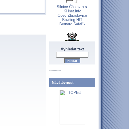
Silnice Čáslav a.s.
KHnet.info
Obec Zbraslavice
Bowling HIT
Bernard Šafařík
Vyhledat text
----------
Návštěvnost