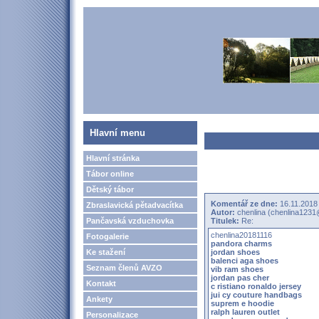
Hlavní menu
Hlavní stránka
Tábor online
Dětský tábor
Komentář ze dne:
16.11.2018
Zbraslavická pětadvacítka
Autor:
chenlina (chenlina123
Pančavská vzduchovka
Titulek:
Re:
chenlina20181116
Fotogalerie
pandora charms
Ke stažení
jordan shoes
balenci aga shoes
Seznam členů AVZO
vib ram shoes
jordan pas cher
Kontakt
c ristiano ronaldo jersey
jui cy couture handbags
Ankety
suprem e hoodie
ralph lauren outlet
Personalizace