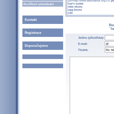
[url=http://www.airjordanuk.org.u k ]
j
tod's outlet
Rozšířené vyhledávání
nike shoes
ugg boots
can
Kontakt
Re
"h
Registrace
Jméno (přezdívka):
E-mail:
Doporučujeme
Titulek: