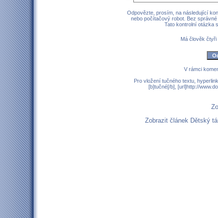
Odpovězte, prosím, na následující kont
nebo počítačový robot. Bez správné
Tato kontrolní otázka
Má člověk čtyři
V rámci komen
Pro vložení tučného textu, hyperlin
[b]tučné[/b], [url]http://www
Zo
Zobrazit článek Dětský 