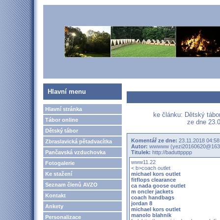
Hlavní menu
Hlavní stránka
ke článku: Dětský táb
Tábor online
ze dne 23.0
Dětský tábor
Komentář ze dne:
23.11.2018 04:58
Zbraslavická pětadvacítka
Autor:
wwwww (yezi20160620@163
Pančavská vzduchovka
Titulek:
http://baduttpppp
www11.22
Fotogalerie
< b>coach outlet
Ke stažení
michael kors outlet
fitflops clearance
Seznam členů AVZO
ca nada goose outlet
m oncler jackets
Kontakt
coach handbags
jordan 8
Ankety
michael kors outlet
manolo blahnik
Personalizace