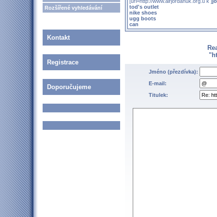
[url=http://www.airjordanuk.org.u k ]
j
tod's outlet
Rozšířené vyhledávání
nike shoes
ugg boots
can
Kontakt
Re
"h
Registrace
Jméno (přezdívka):
E-mail:
Doporučujeme
Titulek: