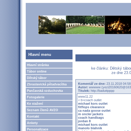
Hlavní menu
Hlavní stránka
ke článku: Dětský táb
Tábor online
ze dne 23.0
Dětský tábor
Komentář ze dne:
23.11.2018 04:58
Zbraslavická pětadvacítka
Autor:
wwwww (yezi20160620@163
Pančavská vzduchovka
Titulek:
http://baduttpppp
www11.22
Fotogalerie
< b>coach outlet
Ke stažení
michael kors outlet
fitflops clearance
Seznam členů AVZO
ca nada goose outlet
m oncler jackets
Kontakt
coach handbags
jordan 8
Ankety
michael kors outlet
manolo blahnik
Personalizace