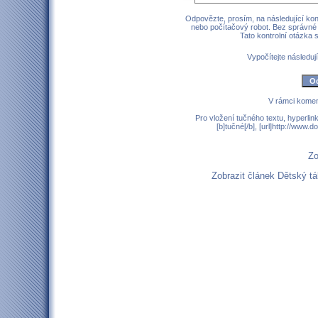
Odpovězte, prosím, na následující kont
nebo počítačový robot. Bez správné
Tato kontrolní otázka
Vypočítejte následují
V rámci komen
Pro vložení tučného textu, hyperlin
[b]tučné[/b], [url]http://www
Zo
Zobrazit článek Dětský 