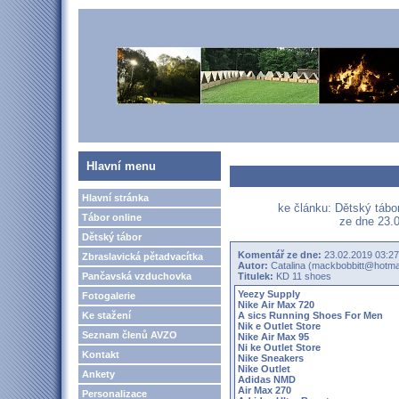
Hlavní menu
Hlavní stránka
ke článku: Dětský táb
Tábor online
ze dne 23.0
Dětský tábor
Komentář ze dne:
23.02.2019 03:27
Zbraslavická pětadvacítka
Autor:
Catalina (mackbobbitt@hotma
Pančavská vzduchovka
Titulek:
KD 11 shoes
Yeezy Supply
Fotogalerie
Nike Air Max 720
Ke stažení
A sics Running Shoes For Men
Nik e Outlet Store
Seznam členů AVZO
Nike Air Max 95
Ni ke Outlet Store
Kontakt
Nike Sneakers
Nike Outlet
Ankety
Adidas NMD
Air Max 270
Personalizace