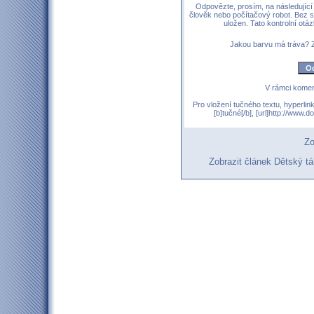
Odpovězte, prosím, na následující 
člověk nebo počítačový robot. Bez 
uložen. Tato kontrolní ot
Jakou barvu má tráva?
V rámci komen
Pro vložení tučného textu, hyperlin
[b]tučné[/b], [url]http://www
Zo
Zobrazit článek Dětský 