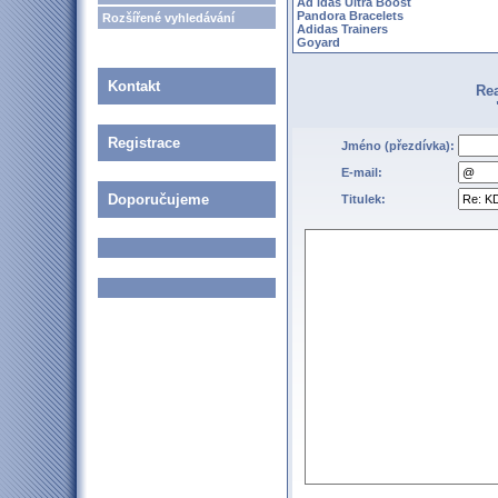
Ad idas Ultra Boost
Pandora Bracelets
Rozšířené vyhledávání
Adidas Trainers
Goyard
Kontakt
Re
Registrace
Jméno (přezdívka):
E-mail:
Doporučujeme
Titulek: