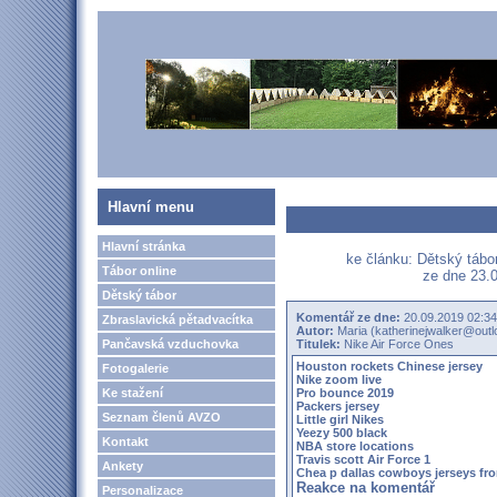
Hlavní menu
Hlavní stránka
ke článku: Dětský táb
Tábor online
ze dne 23.0
Dětský tábor
Komentář ze dne:
20.09.2019 02:34
Zbraslavická pětadvacítka
Autor:
Maria (katherinejwalker@out
Pančavská vzduchovka
Titulek:
Nike Air Force Ones
Houston rockets Chinese jersey
Fotogalerie
Nike zoom live
Ke stažení
Pro bounce 2019
Packers jersey
Seznam členů AVZO
Little girl Nikes
Yeezy 500 black
Kontakt
NBA store locations
Travis scott Air Force 1
Ankety
Chea p dallas cowboys jerseys fr
Reakce na komentář
Personalizace