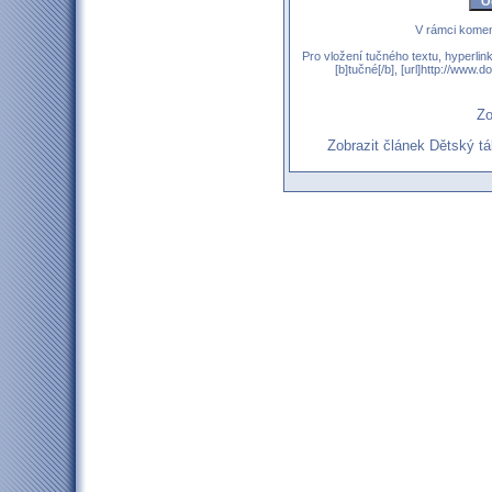
V rámci komen
Pro vložení tučného textu, hyperlin
[b]tučné[/b], [url]http://www
Zo
Zobrazit článek Dětský 