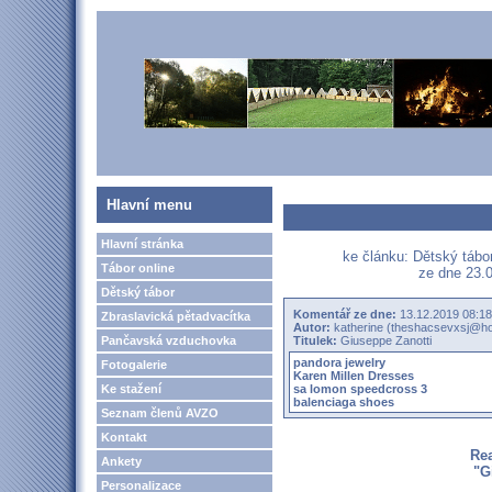
Hlavní menu
Hlavní stránka
ke článku: Dětský táb
Tábor online
ze dne 23.0
Dětský tábor
Komentář ze dne:
13.12.2019 08:18
Zbraslavická pětadvacítka
Autor:
katherine (theshacsevxsj@ho
Pančavská vzduchovka
Titulek:
Giuseppe Zanotti
pandora jewelry
Fotogalerie
Karen Millen Dresses
Ke stažení
sa lomon speedcross 3
balenciaga shoes
Seznam členů AVZO
Kontakt
Re
Ankety
"G
Personalizace