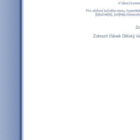
V rámci komen
Pro vložení tučného textu, hyperlin
[b]tučné[/b], [url]http://www
Zo
Zobrazit článek Dětský 