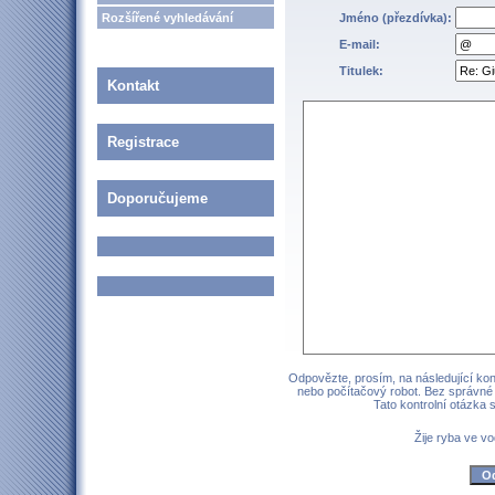
Rozšířené vyhledávání
Jméno (přezdívka):
E-mail:
Titulek:
Kontakt
Registrace
Doporučujeme
Odpovězte, prosím, na následující kont
nebo počítačový robot. Bez správné
Tato kontrolní otázka
Žije ryba ve v