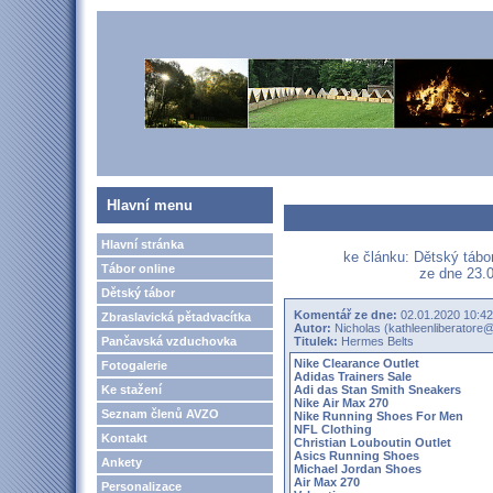
Hlavní menu
Hlavní stránka
ke článku: Dětský táb
Tábor online
ze dne 23.0
Dětský tábor
Komentář ze dne:
02.01.2020 10:42
Zbraslavická pětadvacítka
Autor:
Nicholas (kathleenliberatore
Pančavská vzduchovka
Titulek:
Hermes Belts
Nike Clearance Outlet
Fotogalerie
Adidas Trainers Sale
Ke stažení
Adi das Stan Smith Sneakers
Nike Air Max 270
Seznam členů AVZO
Nike Running Shoes For Men
NFL Clothing
Kontakt
Christian Louboutin Outlet
Asics Running Shoes
Ankety
Michael Jordan Shoes
Air Max 270
Personalizace