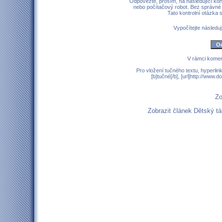
Odpovězte, prosím, na následující kont
nebo počítačový robot. Bez správné
Tato kontrolní otázka
Vypočítejte následují
V rámci komen
Pro vložení tučného textu, hyperlin
[b]tučné[/b], [url]http://www
Zo
Zobrazit článek Dětský 