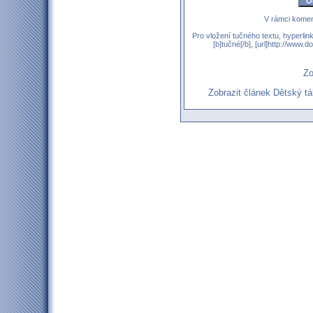
V rámci komen
Pro vložení tučného textu, hyperlin
[b]tučné[/b], [url]http://www
Zo
Zobrazit článek Dětský 