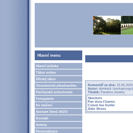
Hlavní menu
Hlavní stránka
Tábor online
Dětský tábor
Komentář ze dne:
15.05.2020
Zbraslavická pětadvacítka
Autor:
dominick (seckaezygy
Pančavská vzduchovka
Titulek:
Pandora Jewelry
Skechers
Fotogalerie
Pan dora Charms
Ke stažení
Colum bia Outlet
Aldo Shoes
Seznam členů AVZO
Kontakt
Ankety
Personalizace