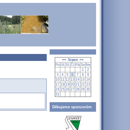
<<
Srpen
>>
Po
Út
St
Čt
Pá
So
Ne
1
2
3
4
5
6
7
8
9
10
11
12
13
14
15
16
17
18
19
20
21
22
23
24
25
26
27
28
29
30
31
Děkujeme sponzorům