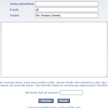
Jméno (přezdívka):
E-mail:
Titulek:
cí kontrolní otázku, která nám pomůže rozlišit, zda jste člověk nebo počítačový robot. Bez
nebude váš komentář uložen. Tato kontrolní otázka se nezobrazuje registrovaným čtenářům
Má člověk čtyři oči (ano/ne)?
V rámci komentářů nelze používat HTML tagy.