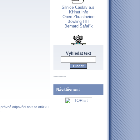
Silnice Čáslav a.s.
KHnet.info
Obec Zbraslavice
Bowling HIT
Bernard Šafařík
Vyhledat text
----------
Návštěvnost
 správné odpovědi na tuto otázku
.