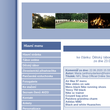
Hlavní menu
Hlavní stránka
ke článku: Dětský táb
Tábor online
ze dne 23.0
Dětský tábor
Komentář ze dne:
22.06.2020 15:33
Zbraslavická pětadvacítka
Autor:
Maria (anthonydarleen@hotma
Pančavská vzduchovka
Titulek:
NFL Shop Official Online Sto
Air Max 97 mens
Fotogalerie
Nike slides on sale
Ke stažení
Mens black Nike running shoes
Yeezy 750 black
Seznam členů AVZO
Nike sc trainer
Goyard bag price
Kontakt
Pandora grandma charm
Adidas NMD
Ankety
Black and white Huaraches
Personalizace