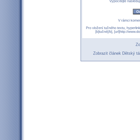
Vypočítejte následují
V rámci komen
Pro vložení tučného textu, hyperlin
[b]tučné[/b], [url]http://www
Zo
Zobrazit článek Dětský 