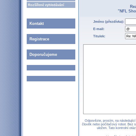
Rozšířené vyhledávání
Re
"NFL Shop
Jméno (přezdívka):
Kontakt
E-mail:
Titulek:
Registrace
Doporučujeme
Odpovězte, prosím, na následující 
člověk nebo počítačový robot. Bez 
uložen. Tato kontrolní ot