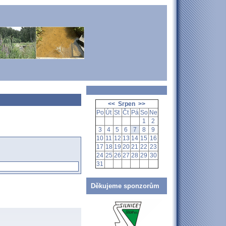
<<
Srpen
>>
Po
Út
St
Čt
Pá
So
Ne
1
2
3
4
5
6
7
8
9
10
11
12
13
14
15
16
17
18
19
20
21
22
23
24
25
26
27
28
29
30
31
Děkujeme sponzorům