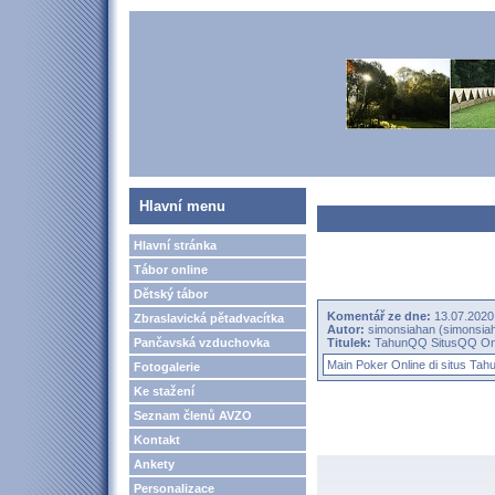
Hlavní menu
Hlavní stránka
Tábor online
Dětský tábor
Komentář ze dne:
13.07.2020
Zbraslavická pětadvacítka
Autor:
simonsiahan (simonsia
Pančavská vzduchovka
Titulek:
TahunQQ SitusQQ Onl
Main Poker Online di situs
Tah
Fotogalerie
Ke stažení
Seznam členů AVZO
Kontakt
Ankety
Personalizace