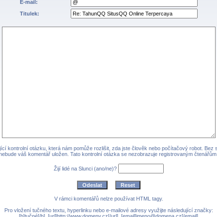
E-mail:
Titulek:
cí kontrolní otázku, která nám pomůže rozlišit, zda jste člověk nebo počítačový robot. Bez
nebude váš komentář uložen. Tato kontrolní otázka se nezobrazuje registrovaným čtenářům
Žijí lidé na Slunci (ano/ne)?
V rámci komentářů nelze používat HTML tagy.
Pro vložení tučného textu, hyperlinku nebo e-mailové adresy využijte následující značky:
[b]tučné[/b], [url]http://www.domeny.cz[/url], [email]jmeno@domena.cz[/email]