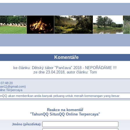
Komentáře
ke článku: Dětský tábor "Pančava" 2018 - NEPOŘÁDÁME !!!
ze dne 23.04.2018, autor článku: Tom
 07:48:20
han11@gmail.com)
ine Terpercaya
unQQ
akan memberikan anda banyak peluang untuk meraih kemenangan yang besar
Reakce na komentář
"TahunQQ SitusQQ Online Terpercaya"
Jméno (přezdívka):