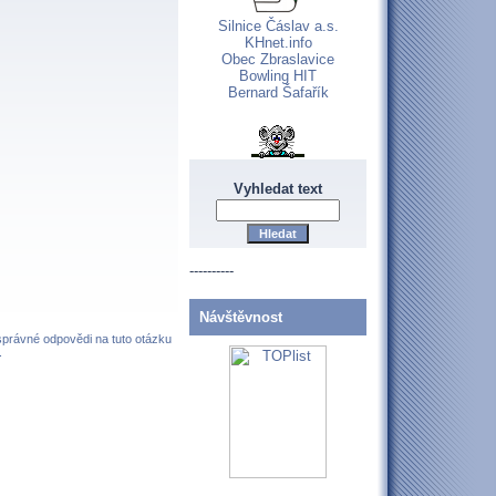
Silnice Čáslav a.s.
KHnet.info
Obec Zbraslavice
Bowling HIT
Bernard Šafařík
Vyhledat text
----------
Návštěvnost
 správné odpovědi na tuto otázku
.